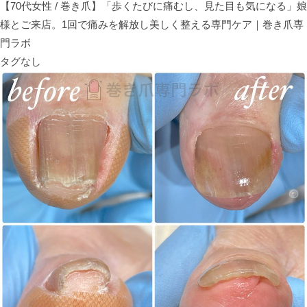
【70代女性 / 巻き爪】「歩くたびに痛むし、見た目も気になる」娘
様とご来店。1回で痛みを解放し美しく整える専門ケア｜巻き爪専
門ラボ
タグなし