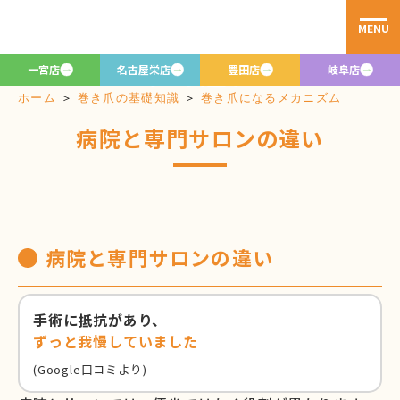
MENU
病院と専門サロ
ンの違い
一宮店
名古屋栄店
豊田店
岐阜店
＞
巻き爪の基礎知識
＞
巻き爪になるメカニズム
ホーム
病院と専門サロンの違い
病院と専門サロンの違い
手術に抵抗があり、
ずっと我慢していました
(Google口コミより)