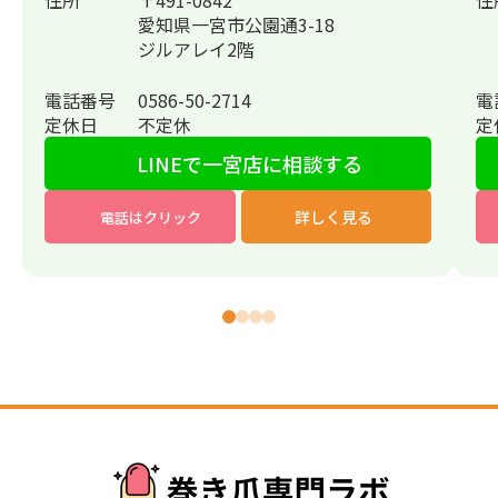
住所
〒491-0842
住
愛知県一宮市公園通3-18
ジルアレイ2階
電話番号
0586-50-2714
電
定休日
不定休
定
LINEで一宮店に相談する
詳しく見る
電話はクリック