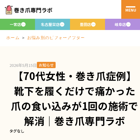
MENU
お悩み別のビフ
ォーアフター
一宮店
名古屋栄店
豊田店
岐阜店
Before/after
＞
お悩み別のビフォーアフター
ホーム
2026年5月15日
お知らせ
【70代女性・巻き爪症例】
靴下を履くだけで痛かった
爪の食い込みが1回の施術で
解消｜巻き爪専門ラボ
タグなし