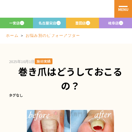
MENU
お悩み別のビフ
ォーアフター
一宮店
名古屋栄店
豊田店
岐阜店
Before/after
＞
お悩み別のビフォーアフター
ホーム
2025年10月1日
施術実績
巻き爪はどうしておこる
の？
タグなし