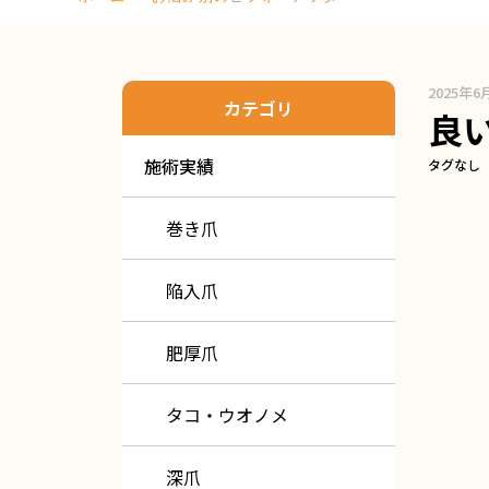
2025年6
カテゴリ
良
施術実績
タグなし
巻き爪
陥入爪
肥厚爪
タコ・ウオノメ
深爪