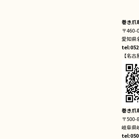
巻き爪
〒460-
愛知県名
tel:05
【名古
巻き爪
〒500-
岐阜県岐
tel:05