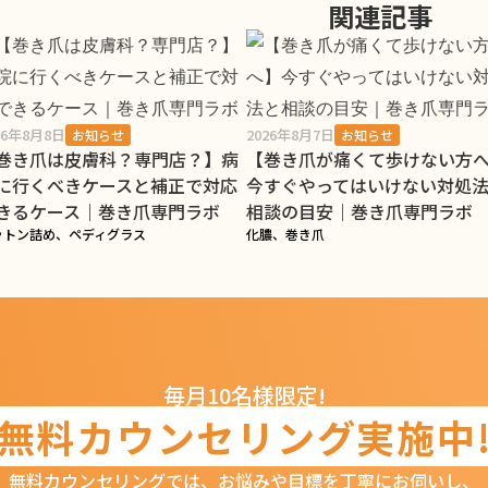
関連記事
26年8月8日
2026年8月7日
お知らせ
お知らせ
巻き爪は皮膚科？専門店？】病
【巻き爪が痛くて歩けない方
に行くべきケースと補正で対応
今すぐやってはいけない対処
きるケース｜巻き爪専門ラボ
相談の目安｜巻き爪専門ラボ
ットン詰め、ペディグラス
化膿、巻き爪
毎月10名様限定!
無料カウンセリング
実施中
無料カウンセリングでは、
お悩みや目標を丁寧にお伺いし、