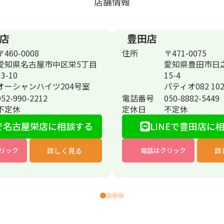
店舗情報
店
豊田店
〒460-0008
住所
〒471-0075
愛知県名古屋市中区栄5丁目
愛知県豊田市日
13-10
15-4
オーシャンハイツ204号室
パティオ082 10
052-990-2212
電話番号
050-8882-5449
不定休
定休日
不定休
で
名古屋栄店に相談する
LINEで豊田店に
詳しく見る
詳
リック
電話はクリック