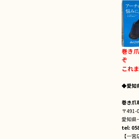
巻き
ぞ
これ
◆愛知
巻き爪
〒491-
愛知県一
tel: 0
【一宮