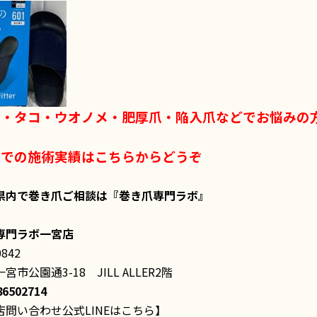
爪・タコ・ウオノメ・肥厚爪・陥入爪などでお悩みの
までの施術実績はこちらからどうぞ
県内で巻き爪ご相談は
『巻き爪専門ラボ』
専門ラボ一宮店
0842
宮市公園通3-18 JILL ALLER2階
586502714
店問い合わせ公式LINEはこちら】