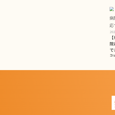
20
【
院
で
コ