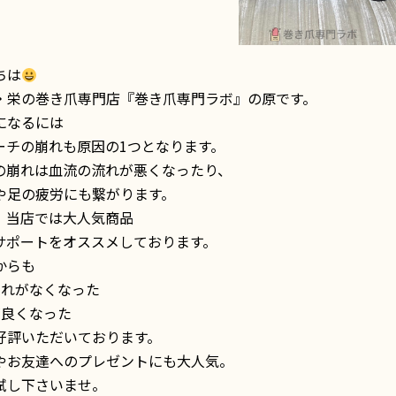
ちは
・栄の巻き爪専門店『巻き爪専門ラボ』の原です。
になるには
ーチの崩れも原因の1つとなります。
の崩れは血流の流れが悪くなったり、
や足の疲労にも繋がります。
、当店では大人気商品
サポートをオススメしております。
からも
の疲れがなくなった
が良くなった
好評いただいております。
やお友達へのプレゼントにも大人気。
試し下さいませ。