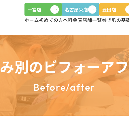
一宮店
名古屋栄店
豊田店
ホーム
初めての方へ
料金表
店舗一覧
巻き爪の基
み別のビフォーア
Before/after