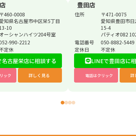
店
豊田店
〒460-0008
住所
〒471-0075
愛知県名古屋市中区栄5丁目
愛知県豊田市日
13-10
15-4
オーシャンハイツ204号室
パティオ082 1
052-990-2212
電話番号
050-8882-5449
不定休
定休日
不定休
で
名古屋栄店に相談する
LINEで豊田店に
詳しく見る
詳
リック
電話はクリック