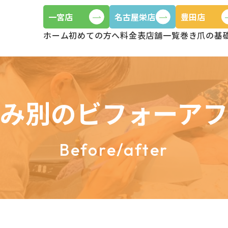
一宮店
名古屋栄店
豊田店
ホーム
初めての方へ
料金表
店舗一覧
巻き爪の基
み別のビフォーア
Before/after