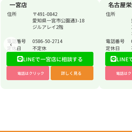
一宮店
名古屋栄
住所
〒491-0842
住所
愛知県一宮市公園通3-18
ジルアレイ2階
電話番号
0586-50-2714
電話番号
‹
定休日
不定休
定休日
LINEで一宮店に相談する
LINE
詳しく見る
電話はクリック
電話はク