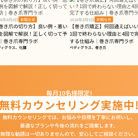
26年8月6日
2026年8月5日
お知らせ
お知らせ
巻き爪の切り方】良い例・悪い
【巻き爪矯正】何回通えばい
を図解で解説！正しく切って予
1回で終わらない理由と4回で
｜巻き爪専門ラボ
する仕組み｜巻き爪専門ラボ
ディグラス、化膿
ペディグラス、巻き爪
毎月10名様限定!
無料カウンセリング
実施中
無料カウンセリングでは、
お悩みや目標を丁寧にお伺いし、
最適なプランや今後の流れをご提案します。
無理な勧誘は一切ありませんので、
安心してご相談ください。