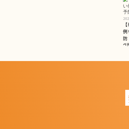
20
【
例
防
ペ