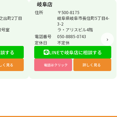
岐阜店
住所
〒500-8175
之出町2丁目
岐阜県岐阜市長住町5丁目4-
3-2
02号室
ラ・アリスビル4階
電話番号
050-8885-0743
›
定休日
不定休
相談する
LINEで岐阜店に相談する
しく見る
詳しく見る
電話はクリック