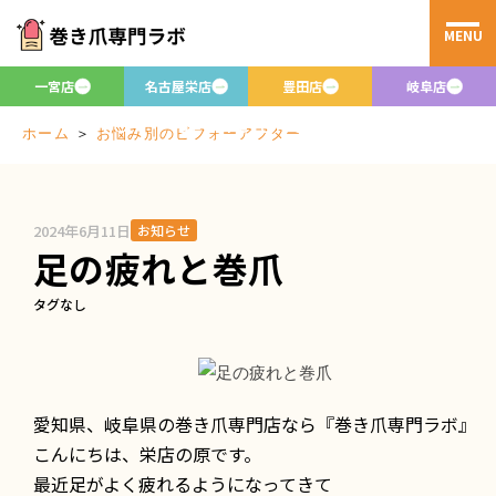
MENU
お悩み別のビフ
ォーアフター
一宮店
名古屋栄店
豊田店
岐阜店
Before/after
＞
お悩み別のビフォーアフター
ホーム
2024年6月11日
お知らせ
足の疲れと巻爪
タグなし
愛知県、岐阜県の巻き爪専門店なら『巻き爪専門ラボ』
こんにちは、栄店の原です。
最近足がよく疲れるようになってきて