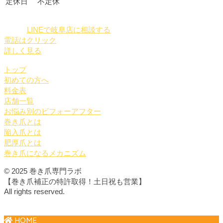
定休日
不定休
LINEで岐阜店に相談する
電話はクリック
詳しく見る
トップ
初めての方へ
料金表
店舗一覧
お悩み別のビフォーアフター
巻き爪とは
陥入爪とは
肥厚爪とは
巻き爪になるメカニズム
© 2025 巻き爪専門ラボ
【巻き爪補正の特許取得！土日祝も営業】
All rights reserved.
HOME