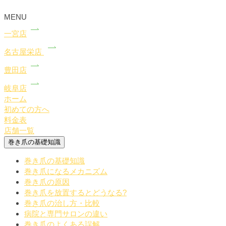
MENU
一宮店
名古屋栄店
豊田店
岐阜店
ホーム
初めての方へ
料金表
店舗一覧
巻き爪の基礎知識
巻き爪の基礎知識
巻き爪になるメカニズム
巻き爪の原因
巻き爪を放置するとどうなる?
巻き爪の治し方・比較
病院と専門サロンの違い
巻き爪のよくある誤解