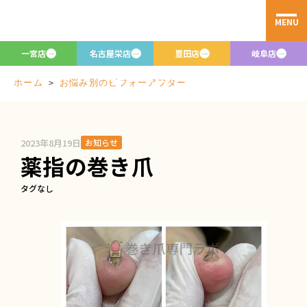
MENU
お悩み別のビフ
ォーアフター
一宮店
名古屋栄店
豊田店
岐阜店
Before/after
＞
お悩み別のビフォーアフター
ホーム
2023年8月19日
お知らせ
薬指の巻き爪
タグなし