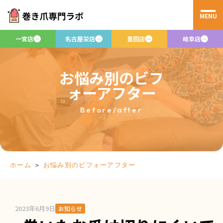
MENU
一宮店
名古屋栄店
豊田店
岐阜店
お悩み別のビフ
ォーアフター
Before/after
＞
お悩み別のビフォーアフター
ホーム
2023年6月9日
お知らせ