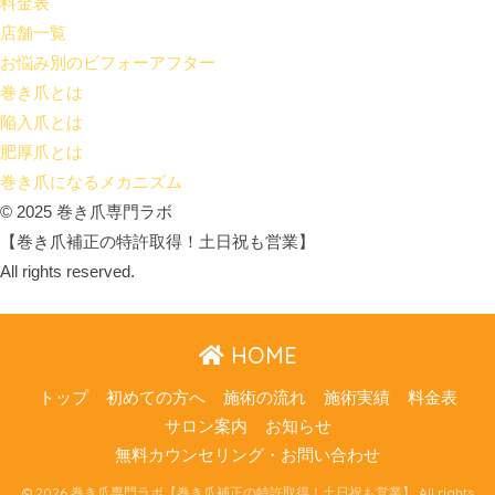
料金表
店舗一覧
お悩み別のビフォーアフター
巻き爪とは
陥入爪とは
肥厚爪とは
巻き爪になるメカニズム
© 2025 巻き爪専門ラボ
【巻き爪補正の特許取得！土日祝も営業】
All rights reserved.
HOME
トップ
初めての方へ
施術の流れ
施術実績
料金表
サロン案内
お知らせ
無料カウンセリング・お問い合わせ
© 2026 巻き爪専門ラボ【巻き爪補正の特許取得！土日祝も営業】 All rights