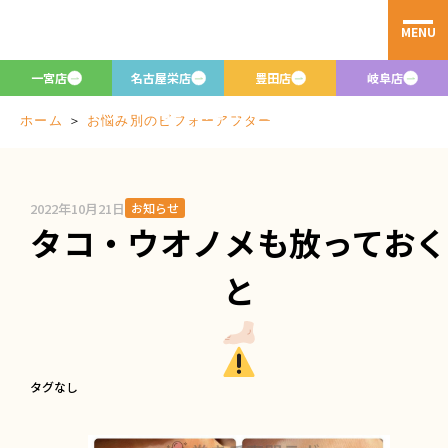
MENU
お悩み別のビフ
ォーアフター
一宮店
名古屋栄店
豊田店
岐阜店
Before/after
＞
お悩み別のビフォーアフター
ホーム
2022年10月21日
お知らせ
タコ・ウオノメも放っておく
と
タグなし