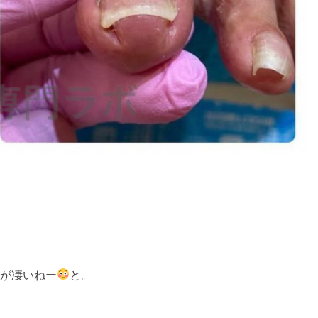
が凄いねー
と。