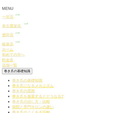
MENU
一宮店
名古屋栄店
豊田店
岐阜店
ホーム
初めての方へ
料金表
店舗一覧
巻き爪の基礎知識
巻き爪の基礎知識
巻き爪になるメカニズム
巻き爪の原因
巻き爪を放置するとどうなる?
巻き爪の治し方・比較
病院と専門サロンの違い
巻き爪のよくある誤解