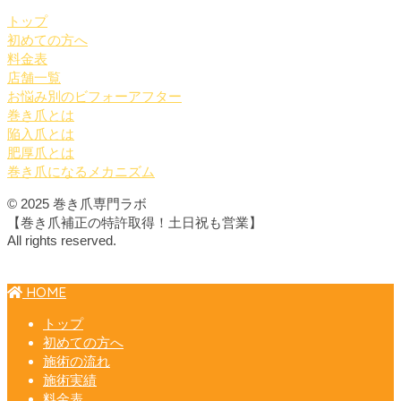
トップ
初めての方へ
料金表
店舗一覧
お悩み別のビフォーアフター
巻き爪とは
陥入爪とは
肥厚爪とは
巻き爪になるメカニズム
© 2025 巻き爪専門ラボ
【巻き爪補正の特許取得！土日祝も営業】
All rights reserved.
HOME
トップ
初めての方へ
施術の流れ
施術実績
料金表