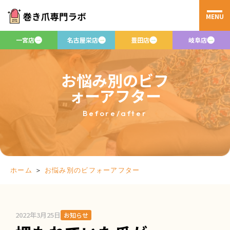
MENU
一宮店
名古屋栄店
豊田店
岐阜店
お悩み別のビフ
ォーアフター
Before/after
＞
お悩み別のビフォーアフター
ホーム
2022年3月25日
お知らせ