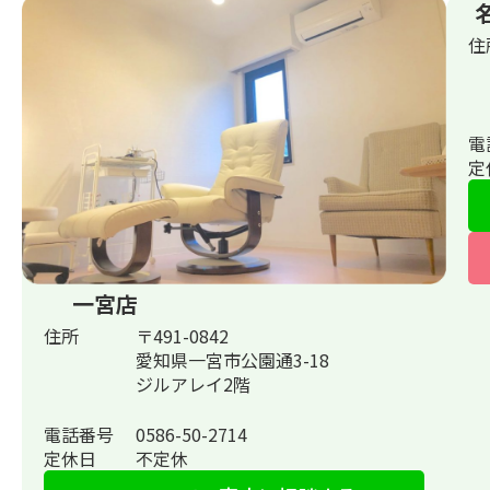
住
電
定
一宮店
住所
〒491-0842
愛知県一宮市公園通3-18
ジルアレイ2階
電話番号
0586-50-2714
定休日
不定休