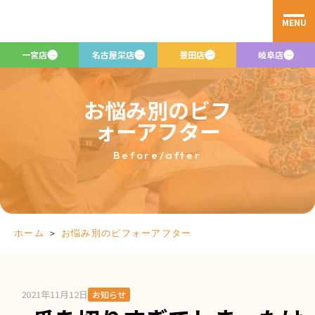
MENU
一宮店
名古屋栄店
豊田店
岐阜店
お悩み別のビフ
ォーアフター
Before/after
＞
お悩み別のビフォーアフター
ホーム
2021年11月12日
お知らせ