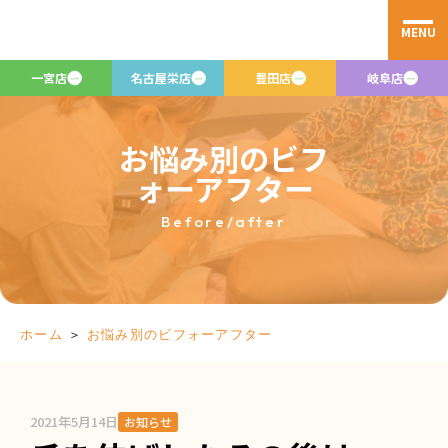
MENU
一宮店
名古屋栄店
豊田店
岐阜店
お悩み別のビフ
ォーアフター
Before/after
＞
お悩み別のビフォーアフター
ホーム
2021年5月14日
お知らせ