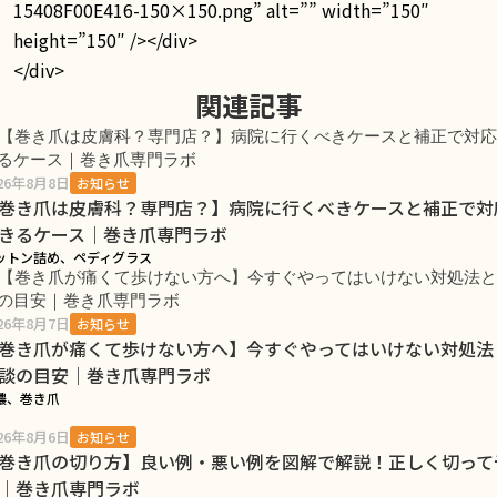
15408F00E416-150×150.png” alt=”” width=”150″
height=”150″ /></div>
</div>
関連記事
26年8月8日
お知らせ
巻き爪は皮膚科？専門店？】病院に行くべきケースと補正で対
きるケース｜巻き爪専門ラボ
ットン詰め、ペディグラス
26年8月7日
お知らせ
巻き爪が痛くて歩けない方へ】今すぐやってはいけない対処法
談の目安｜巻き爪専門ラボ
膿、巻き爪
26年8月6日
お知らせ
巻き爪の切り方】良い例・悪い例を図解で解説！正しく切って
｜巻き爪専門ラボ