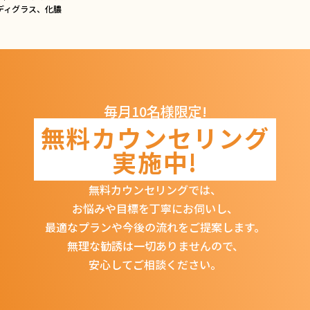
ディグラス、化膿
毎月10名様限定!
無料カウンセリング
実施中!
無料カウンセリングでは、
お悩みや目標を丁寧にお伺いし、
最適なプランや今後の流れをご提案します。
無理な勧誘は一切ありませんので、
安心してご相談ください。