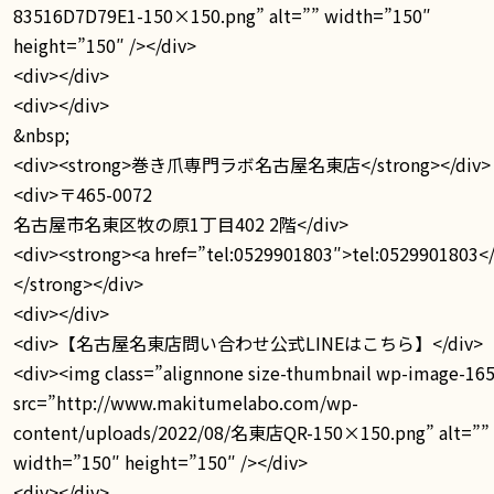
83516D7D79E1-150×150.png” alt=”” width=”150″
height=”150″ /></div>
<div></div>
<div></div>
&nbsp;
<div><strong>巻き爪専門ラボ名古屋名東店</strong></div>
<div>〒465-0072
名古屋市名東区牧の原1丁目402 2階</div>
<div><strong><a href=”tel:0529901803″>tel:0529901803<
</strong></div>
<div></div>
<div>【名古屋名東店問い合わせ公式LINEはこちら】</div>
<div><img class=”alignnone size-thumbnail wp-image-16
src=”http://www.makitumelabo.com/wp-
content/uploads/2022/08/名東店QR-150×150.png” alt=””
width=”150″ height=”150″ /></div>
<div></div>