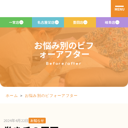
MENU
一宮店
名古屋栄店
豊田店
岐阜店
お悩み別のビフ
ォーアフター
Before/after
＞
お悩み別のビフォーアフター
ホーム
2024年4月22日
お知らせ