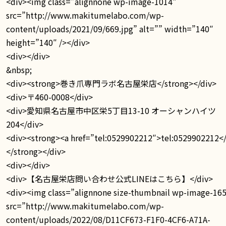
<div><img class=”alignnone wp-image-1014″
src=”http://www.makitumelabo.com/wp-
content/uploads/2021/09/669.jpg” alt=”” width=”140″
height=”140″ /></div>
<div></div>
&nbsp;
<div><strong>巻き爪専門ラボ名古屋栄店</strong></div>
<div>〒460-0008</div>
<div>愛知県名古屋市中区栄5丁目13-10 オーシャンハイツ
204</div>
<div><strong><a href=”tel:0529902212″>tel:0529902212<
</strong></div>
<div></div>
<div>【名古屋栄店問い合わせ公式LINEはこちら】</div>
<div><img class=”alignnone size-thumbnail wp-image-16
src=”http://www.makitumelabo.com/wp-
content/uploads/2022/08/D11CF673-F1F0-4CF6-A71A-