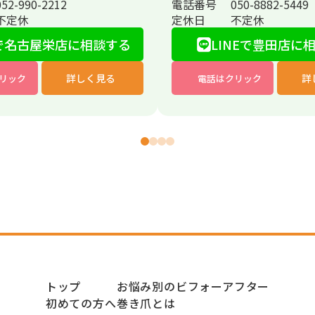
052-990-2212
電話番号
050-8882-5449
不定休
定休日
不定休
で
名古屋栄店に相談する
LINEで豊田店に
詳しく見る
詳
リック
電話はクリック
トップ
お悩み別のビフォーアフター
初めての方へ
巻き爪とは