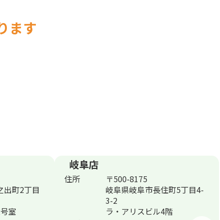
おります
岐阜店
住所
〒500-8175
之出町2丁目
岐阜県岐阜市長住町5丁目4-
3-2
2号室
ラ・アリスビル4階