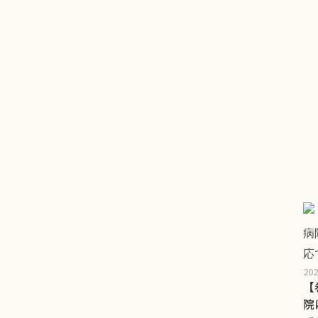
20
【
院