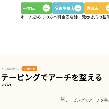
一宮店
名古屋栄店
豊田店
ホーム
初めての方へ
料金表
店舗一覧
巻き爪の基
み別のビフォーア
Before/after
2023年9月12日
お知らせ
テーピングでアーチを整える
タグなし