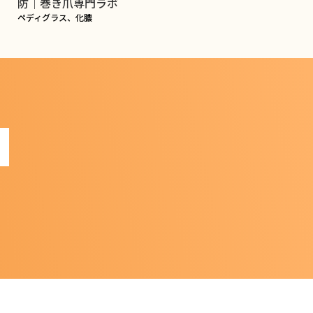
防｜巻き爪専門ラボ
ペディグラス、化膿
!