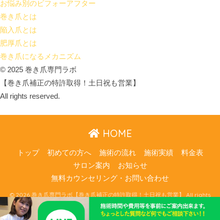
お悩み別のビフォーアフター
巻き爪とは
陥入爪とは
肥厚爪とは
巻き爪になるメカニズム
© 2025 巻き爪専門ラボ
【巻き爪補正の特許取得！土日祝も営業】
All rights reserved.
HOME
トップ
初めての方へ
施術の流れ
施術実績
料金表
サロン案内
お知らせ
無料カウンセリング・お問い合わせ
© 2026 巻き爪専門ラボ【巻き爪補正の特許取得！土日祝も営業】 All rights
reserved.