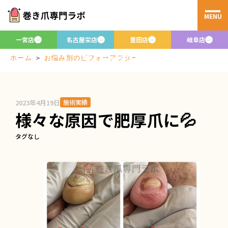
MENU
お悩み別のビフ
ォーアフター
一宮店
名古屋栄店
豊田店
岐阜店
Before/after
＞
お悩み別のビフォーアフター
ホーム
2023年4月19日
施術実績
様々な原因で肥厚爪に💦
タグなし