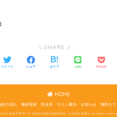
】
SHARE
LINE
ツイート
シェア
はてブ
Pocket
HOME
施術の流れ
施術実績
料金表
サロン案内
お知らせ
無料カウ
 2026 巻き爪専門ラボ【巻き爪補正の特許取得！土日祝も営業】 All rights reserve